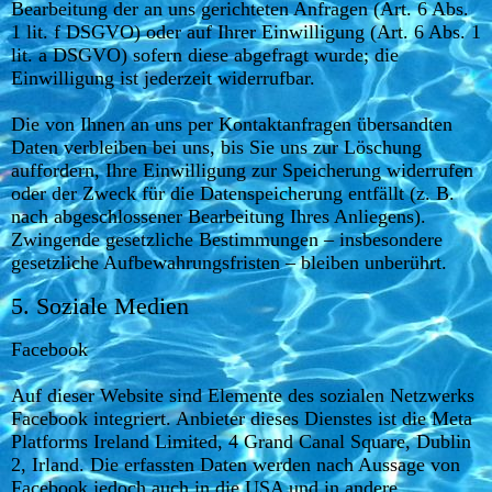
Bearbeitung der an uns gerichteten Anfragen (Art. 6 Abs.
1 lit. f DSGVO) oder auf Ihrer Einwilligung (Art. 6 Abs. 1
lit. a DSGVO) sofern diese abgefragt wurde; die
Einwilligung ist jederzeit widerrufbar.
Die von Ihnen an uns per Kontaktanfragen übersandten
Daten verbleiben bei uns, bis Sie uns zur Löschung
auffordern, Ihre Einwilligung zur Speicherung widerrufen
oder der Zweck für die Datenspeicherung entfällt (z. B.
nach abgeschlossener Bearbeitung Ihres Anliegens).
Zwingende gesetzliche Bestimmungen – insbesondere
gesetzliche Aufbewahrungsfristen – bleiben unberührt.
5. Soziale Medien
Facebook
Auf dieser Website sind Elemente des sozialen Netzwerks
Facebook integriert. Anbieter dieses Dienstes ist die Meta
Platforms Ireland Limited, 4 Grand Canal Square, Dublin
2, Irland. Die erfassten Daten werden nach Aussage von
Facebook jedoch auch in die USA und in andere