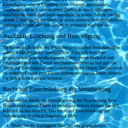
Einwilligung oder in Erfüllung eines Vertrags automatisiert
verarbeiten, an sich oder an einen Dritten in einem gängigen,
maschinenlesbaren Format aushändigen zu lassen. Sofern Sie die
direkte Übertragung der Daten an einen anderen Verantwortlichen
verlangen, erfolgt dies nur, soweit es technisch machbar ist.
Auskunft, Löschung und Berichtigung
Sie haben im Rahmen der geltenden gesetzlichen Bestimmungen
jederzeit das Recht auf unentgeltliche Auskunft über Ihre
gespeicherten personenbezogenen Daten, deren Herkunft und
Empfänger und den Zweck der Datenverarbeitung und ggf. ein
Recht auf Berichtigung oder Löschung dieser Daten. Hierzu sowie
zu weiteren Fragen zum Thema personenbezogene Daten können
Sie sich jederzeit an uns wenden.
Recht auf Einschränkung der Verarbeitung
Sie haben das Recht, die Einschränkung der Verarbeitung Ihrer
personenbezogenen Daten zu verlangen. Hierzu können Sie sich
jederzeit an uns wenden. Das Recht auf Einschränkung der
Verarbeitung besteht in folgenden Fällen:
Wenn Sie die Richtigkeit Ihrer bei uns gespeicherten