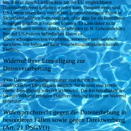
hin, dass in diesen Ländern kein mit der EU vergleichbares
Datenschutzniveau garantiert werden kann. Beispielsweise sind
US-Unternehmen dazu verpflichtet, personenbezogene Daten an
Sicherheitsbehörden herauszugeben, ohne dass Sie als Betroffener
hiergegen gerichtlich vorgehen könnten. Es kann daher nicht
ausgeschlossen werden, dass US-Behörden (z. B. Geheimdienste)
Ihre auf US-Servern befindlichen Daten zu
Überwachungszwecken verarbeiten, auswerten und dauerhaft
speichern. Wir haben auf diese Verarbeitungstätigkeiten keinen
Einfluss.
Widerruf Ihrer Einwilligung zur
Datenverarbeitung
Viele Datenverarbeitungsvorgänge sind nur mit Ihrer
ausdrücklichen Einwilligung möglich. Sie können eine bereits
erteilte Einwilligung jederzeit widerrufen. Die Rechtmäßigkeit der
bis zum Widerruf erfolgten Datenverarbeitung bleibt vom Widerruf
unberührt.
Widerspruchsrecht gegen die Datenerhebung in
besonderen Fällen sowie gegen Direktwerbung
(Art. 21 DSGVO)