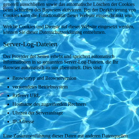
generell ausschließen sowie das automatische Löschen der Cookies
beim Schließen des Browsers aktivieren. Bei der Deaktivierung von
Cookies kann die Funktionalität dieser Website eingeschränkt sein.
Welche Cookies und Dienste auf dieser Website eingesetzt werden,
können Sie dieser Datenschutzerklärung entnehmen.
Server-Log-Dateien
Der Provider der Seiten erhebt und speichert automatisch
Informationen in so genannten Server-Log-Dateien, die Ihr
Browser automatisch an uns übermittelt. Dies sind:
Browsertyp und Browserversion
verwendetes Betriebssystem
Referrer URL
Hostname des zugreifenden Rechners
Uhrzeit der Serveranfrage
IP-Adresse
Eine Zusammenführung dieser Daten mit anderen Datenquellen