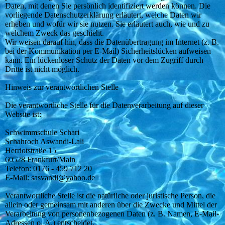
Daten, mit denen Sie persönlich identifiziert werden können. Die
vorliegende Datenschutzerklärung erläutert, welche Daten wir
erheben und wofür wir sie nutzen. Sie erläutert auch, wie und zu
welchem Zweck das geschieht.
Wir weisen darauf hin, dass die Datenübertragung im Internet (z. B.
bei der Kommunikation per E-Mail) Sicherheitslücken aufweisen
kann. Ein lückenloser Schutz der Daten vor dem Zugriff durch
Dritte ist nicht möglich.
Hinweis zur verantwortlichen Stelle
Die verantwortliche Stelle für die Datenverarbeitung auf dieser
Website ist:
Schwimmschule Schari
Schahroch Aswandi-Lali
Herriotstraße 15
60528 Frankfurt/Main
Telefon: 0176 - 459 712 20
E-Mail: sasvandi@yahoo.de
Verantwortliche Stelle ist die natürliche oder juristische Person, die
allein oder gemeinsam mit anderen über die Zwecke und Mittel der
Verarbeitung von personenbezogenen Daten (z. B. Namen, E-Mail-
Adressen o. Ä.) entscheidet.