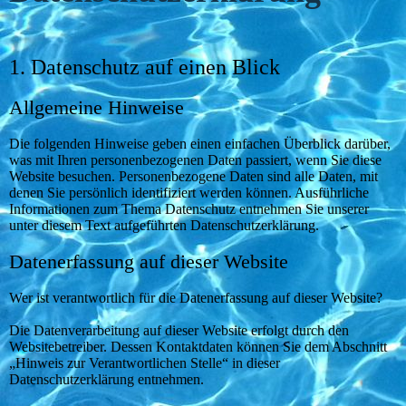
1. Datenschutz auf einen Blick
Allgemeine Hinweise
Die folgenden Hinweise geben einen einfachen Überblick darüber,
was mit Ihren personenbezogenen Daten passiert, wenn Sie diese
Website besuchen. Personenbezogene Daten sind alle Daten, mit
denen Sie persönlich identifiziert werden können. Ausführliche
Informationen zum Thema Datenschutz entnehmen Sie unserer
unter diesem Text aufgeführten Datenschutzerklärung.
Datenerfassung auf dieser Website
Wer ist verantwortlich für die Datenerfassung auf dieser Website?
Die Datenverarbeitung auf dieser Website erfolgt durch den
Websitebetreiber. Dessen Kontaktdaten können Sie dem Abschnitt
„Hinweis zur Verantwortlichen Stelle“ in dieser
Datenschutzerklärung entnehmen.