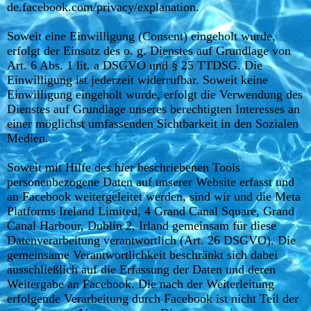
de.facebook.com/privacy/explanation.
Soweit eine Einwilligung (Consent) eingeholt wurde,
erfolgt der Einsatz des o. g. Dienstes auf Grundlage von
Art. 6 Abs. 1 lit. a DSGVO und § 25 TTDSG. Die
Einwilligung ist jederzeit widerrufbar. Soweit keine
Einwilligung eingeholt wurde, erfolgt die Verwendung des
Dienstes auf Grundlage unseres berechtigten Interesses an
einer möglichst umfassenden Sichtbarkeit in den Sozialen
Medien.
Soweit mit Hilfe des hier beschriebenen Tools
personenbezogene Daten auf unserer Website erfasst und
an Facebook weitergeleitet werden, sind wir und die Meta
Platforms Ireland Limited, 4 Grand Canal Square, Grand
Canal Harbour, Dublin 2, Irland gemeinsam für diese
Datenverarbeitung verantwortlich (Art. 26 DSGVO). Die
gemeinsame Verantwortlichkeit beschränkt sich dabei
ausschließlich auf die Erfassung der Daten und deren
Weitergabe an Facebook. Die nach der Weiterleitung
erfolgende Verarbeitung durch Facebook ist nicht Teil der