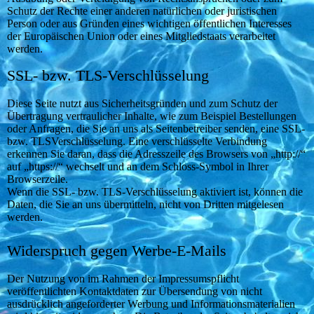
Schutz der Rechte einer anderen natürlichen oder juristischen
Person oder aus Gründen eines wichtigen öffentlichen Interesses
der Europäischen Union oder eines Mitgliedstaats verarbeitet
werden.
SSL- bzw. TLS-Verschlüsselung
Diese Seite nutzt aus Sicherheitsgründen und zum Schutz der
Übertragung vertraulicher Inhalte, wie zum Beispiel Bestellungen
oder Anfragen, die Sie an uns als Seitenbetreiber senden, eine SSL-
bzw. TLSVerschlüsselung. Eine verschlüsselte Verbindung
erkennen Sie daran, dass die Adresszeile des Browsers von „http://“
auf „https://“ wechselt und an dem Schloss-Symbol in Ihrer
Browserzeile.
Wenn die SSL- bzw. TLS-Verschlüsselung aktiviert ist, können die
Daten, die Sie an uns übermitteln, nicht von Dritten mitgelesen
werden.
Widerspruch gegen Werbe-E-Mails
Der Nutzung von im Rahmen der Impressumspflicht
veröffentlichten Kontaktdaten zur Übersendung von nicht
ausdrücklich angeforderter Werbung und Informationsmaterialien