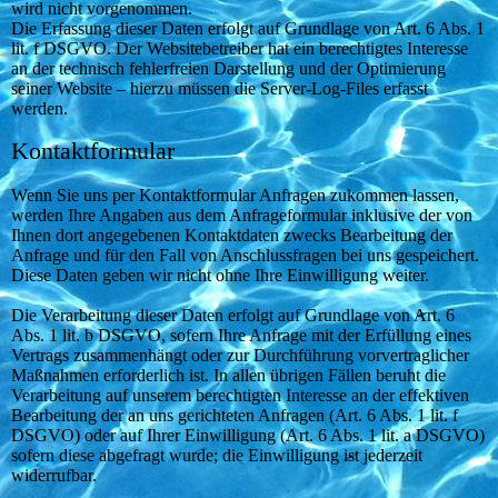
wird nicht vorgenommen.
Die Erfassung dieser Daten erfolgt auf Grundlage von Art. 6 Abs. 1
lit. f DSGVO. Der Websitebetreiber hat ein berechtigtes Interesse
an der technisch fehlerfreien Darstellung und der Optimierung
seiner Website – hierzu müssen die Server-Log-Files erfasst
werden.
Kontaktformular
Wenn Sie uns per Kontaktformular Anfragen zukommen lassen,
werden Ihre Angaben aus dem Anfrageformular inklusive der von
Ihnen dort angegebenen Kontaktdaten zwecks Bearbeitung der
Anfrage und für den Fall von Anschlussfragen bei uns gespeichert.
Diese Daten geben wir nicht ohne Ihre Einwilligung weiter.
Die Verarbeitung dieser Daten erfolgt auf Grundlage von Art. 6
Abs. 1 lit. b DSGVO, sofern Ihre Anfrage mit der Erfüllung eines
Vertrags zusammenhängt oder zur Durchführung vorvertraglicher
Maßnahmen erforderlich ist. In allen übrigen Fällen beruht die
Verarbeitung auf unserem berechtigten Interesse an der effektiven
Bearbeitung der an uns gerichteten Anfragen (Art. 6 Abs. 1 lit. f
DSGVO) oder auf Ihrer Einwilligung (Art. 6 Abs. 1 lit. a DSGVO)
sofern diese abgefragt wurde; die Einwilligung ist jederzeit
widerrufbar.