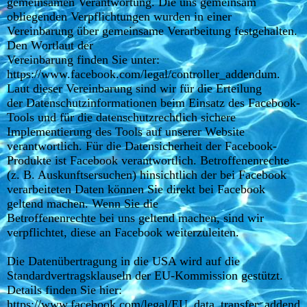
gemeinsamen Verantwortung. Die uns gemeinsam
obliegenden Verpflichtungen wurden in einer
Vereinbarung über gemeinsame Verarbeitung festgehalten.
Den Wortlaut der
Vereinbarung finden Sie unter:
https://www.facebook.com/legal/controller_addendum.
Laut dieser Vereinbarung sind wir für die Erteilung
der Datenschutzinformationen beim Einsatz des Facebook-
Tools und für die datenschutzrechtlich sichere
Implementierung des Tools auf unserer Website
verantwortlich. Für die Datensicherheit der Facebook-
Produkte ist Facebook verantwortlich. Betroffenenrechte
(z. B. Auskunftsersuchen) hinsichtlich der bei Facebook
verarbeiteten Daten können Sie direkt bei Facebook
geltend machen. Wenn Sie die
Betroffenenrechte bei uns geltend machen, sind wir
verpflichtet, diese an Facebook weiterzuleiten.
Die Datenübertragung in die USA wird auf die
Standardvertragsklauseln der EU-Kommission gestützt.
Details finden Sie hier:
https://www.facebook.com/legal/EU_data_transfer_addend