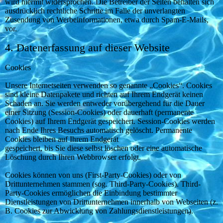
wird hiermit widersprochen. Die Betreiber der Seiten behalten sich
ausdrücklich rechtliche Schritte im Falle der unverlangten
Zusendung von Werbeinformationen, etwa durch Spam-E-Mails,
vor.
4. Datenerfassung auf dieser Website
Cookies
Unsere Internetseiten verwenden so genannte „Cookies“. Cookies
sind kleine Datenpakete und richten auf Ihrem Endgerät keinen
Schaden an. Sie werden entweder vorübergehend für die Dauer
einer Sitzung (Session-Cookies) oder dauerhaft (permanente
Cookies) auf Ihrem Endgerät gespeichert. Session-Cookies werden
nach Ende Ihres Besuchs automatisch gelöscht. Permanente
Cookies bleiben auf Ihrem Endgerät
gespeichert, bis Sie diese selbst löschen oder eine automatische
Löschung durch Ihren Webbrowser erfolgt.
Cookies können von uns (First-Party-Cookies) oder von
Drittunternehmen stammen (sog. Third-Party-Cookies). Third-
Party-Cookies ermöglichen die Einbindung bestimmter
Dienstleistungen von Drittunternehmen innerhalb von Webseiten (z.
B. Cookies zur Abwicklung von Zahlungsdienstleistungen).