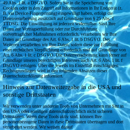
49 Abs. 1 lit. a DSGVO. Sofern Sie in die Speicherung von
Cookies oder in den Zugriff auf Informationen in Ihr Endgerät (z.
B. via Device-Fingerprinting) eingewilligt haben, erfolgt die
Datenverarbeitung zusätzlich auf Grundlage von § 25 Abs. 1
TTDSG. Die Einwilligung ist jederzeit widerrufbar. Sind Ihre
Daten zur Vertragserfüllung oder zur Durchführung
vorvertraglicher Maßnahmen erforderlich, verarbeiten wir Ihre
Daten auf Grundlage des Art. 6 Abs. 1 lit. b DSGVO. Des
Weiteren verarbeiten wir Ihre Daten, sofern diese zur Erfüllung
einer rechtlichen Verpflichtung erforderlich sind auf Grundlage von
Art. 6 Abs. 1 lit. c DSGVO. Die Datenverarbeitung kann ferner auf
Grundlage unseres berechtigten Interesses nach Art. 6 Abs. 1 lit. f
DSGVO erfolgen. Über die jeweils im Einzelfall einschlägigen
Rechtsgrundlagen wird in den folgenden Absätzen dieser
Datenschutzerklärung informiert.
Hinweis zur Datenweitergabe in die USA und
sonstige Drittstaaten
Wir verwenden unter anderem Tools von Unternehmen mit Sitz in
den USA oder sonstigen datenschutzrechtlich nicht sicheren
Drittstaaten. Wenn diese Tools aktiv sind, können Ihre
personenbezogene Daten in diese Drittstaaten übertragen und dort
verarbeitet werden. Wir weisen darauf