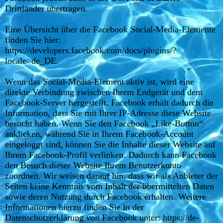
Drittländer übertragen.
Eine Übersicht über die Facebook Social-Media-Elemente
finden Sie hier:
https://developers.facebook.com/docs/plugins/?
locale=de_DE.
Wenn das Social-Media-Element aktiv ist, wird eine
direkte Verbindung zwischen Ihrem Endgerät und dem
Facebook-Server hergestellt. Facebook erhält dadurch die
Information, dass Sie mit Ihrer IP-Adresse diese Website
besucht haben. Wenn Sie den Facebook „Like-Button“
anklicken, während Sie in Ihrem Facebook-Account
eingeloggt sind, können Sie die Inhalte dieser Website auf
Ihrem Facebook-Profil verlinken. Dadurch kann Facebook
den Besuch dieser Website Ihrem Benutzerkonto
zuordnen. Wir weisen darauf hin, dass wir als Anbieter der
Seiten keine Kenntnis vom Inhalt der übermittelten Daten
sowie deren Nutzung durch Facebook erhalten. Weitere
Informationen hierzu finden Sie in der
Datenschutzerklärung von Facebook unter: https://de-