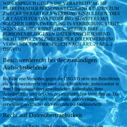
WIDERSPRUCH GEGEN DIE VERARBEITUNG SIE
BETREFFENDER PERSONENBEZOGENER DATEN ZUM
ZWECKE DERARTIGER WERBUNG EINZULEGEN; DIES
GILT AUCH FÜR DAS PROFILING, SOWEIT ES MIT
SOLCHER DIREKTWERBUNG IN VERBINDUNG STEHT.
WENN SIE WIDERSPRECHEN, WERDEN IHRE
PERSONENBEZOGENEN DATEN ANSCHLIESSEND
NICHT MEHR ZUM ZWECKE DER DIREKTWERBUNG
VERWENDET (WIDERSPRUCH NACH ART. 21 ABS. 2
DSGVO).
Beschwerderecht bei der zuständigen
Aufsichtsbehörde
Im Falle von Verstößen gegen die DSGVO steht den Betroffenen
ein Beschwerderecht bei einer Aufsichtsbehörde, insbesondere in
dem Mitgliedstaat ihres gewöhnlichen Aufenthalts, ihres
Arbeitsplatzes oder des Orts des mutmaßlichen Verstoßes zu. Das
Beschwerderecht besteht unbeschadet anderweitiger
verwaltungsrechtlicher oder gerichtlicher Rechtsbehelfe.
Recht auf Datenübertragbarkeit
Sie haben das Recht, Daten, die wir auf Grundlage Ihrer