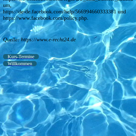
um,
https://de-de.facebook.com/help/566994660333381 und
https://www.facebook.com/policy.php.
Quelle: https://www.e-recht24.de
Kurs-Termine
Willkommen