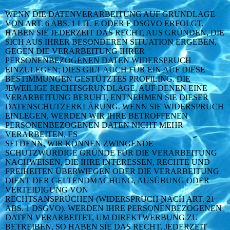
WENN DIE DATENVERARBEITUNG AUF GRUNDLAGE
VON ART. 6 ABS. 1 LIT. E ODER F DSGVO ERFOLGT,
HABEN SIE JEDERZEIT DAS RECHT, AUS GRÜNDEN, DIE
SICH AUS IHRER BESONDEREN SITUATION ERGEBEN,
GEGEN DIE VERARBEITUNG IHRER
PERSONENBEZOGENEN DATEN WIDERSPRUCH
EINZULEGEN; DIES GILT AUCH FÜR EIN AUF DIESE
BESTIMMUNGEN GESTÜTZTES PROFILING. DIE
JEWEILIGE RECHTSGRUNDLAGE, AUF DENEN EINE
VERARBEITUNG BERUHT, ENTNEHMEN SIE DIESER
DATENSCHUTZERKLÄRUNG. WENN SIE WIDERSPRUCH
EINLEGEN, WERDEN WIR IHRE BETROFFENEN
PERSONENBEZOGENEN DATEN NICHT MEHR
VERARBEITEN, ES
SEI DENN, WIR KÖNNEN ZWINGENDE
SCHUTZWÜRDIGE GRÜNDE FÜR DIE VERARBEITUNG
NACHWEISEN, DIE IHRE INTERESSEN, RECHTE UND
FREIHEITEN ÜBERWIEGEN ODER DIE VERARBEITUNG
DIENT DER GELTENDMACHUNG, AUSÜBUNG ODER
VERTEIDIGUNG VON
RECHTSANSPRÜCHEN (WIDERSPRUCH NACH ART. 21
ABS. 1 DSGVO). WERDEN IHRE PERSONENBEZOGENEN
DATEN VERARBEITET, UM DIREKTWERBUNG ZU
BETREIBEN, SO HABEN SIE DAS RECHT, JEDERZEIT