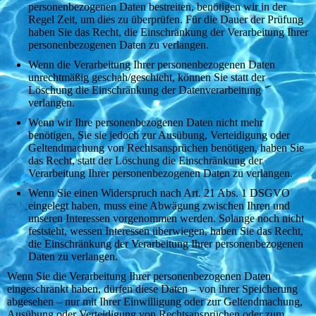
personenbezogenen Daten bestreiten, benötigen wir in der
Regel Zeit, um dies zu überprüfen. Für die Dauer der Prüfung
haben Sie das Recht, die Einschränkung der Verarbeitung Ihrer
personenbezogenen Daten zu verlangen.
Wenn die Verarbeitung Ihrer personenbezogenen Daten
unrechtmäßig geschah/geschieht, können Sie statt der
Löschung die Einschränkung der Datenverarbeitung
verlangen.
Wenn wir Ihre personenbezogenen Daten nicht mehr
benötigen, Sie sie jedoch zur Ausübung, Verteidigung oder
Geltendmachung von Rechtsansprüchen benötigen, haben Sie
das Recht, statt der Löschung die Einschränkung der
Verarbeitung Ihrer personenbezogenen Daten zu verlangen.
Wenn Sie einen Widerspruch nach Art. 21 Abs. 1 DSGVO
eingelegt haben, muss eine Abwägung zwischen Ihren und
unseren Interessen vorgenommen werden. Solange noch nicht
feststeht, wessen Interessen überwiegen, haben Sie das Recht,
die Einschränkung der Verarbeitung Ihrer personenbezogenen
Daten zu verlangen.
Wenn Sie die Verarbeitung Ihrer personenbezogenen Daten
eingeschränkt haben, dürfen diese Daten – von ihrer Speicherung
abgesehen – nur mit Ihrer Einwilligung oder zur Geltendmachung,
Ausübung oder Verteidigung von Rechtsansprüchen oder zum