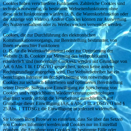
Cookies haben verschiedene Funktionen. Zahlreiche Cookies sind
technisch notwendig, da bestimmte Webseitenfunktionen ohne
diese nicht funktionieren würden (z. B. die Warenkorbfunktion oder
die Anzeige von Videos). Andere Cookies können zur Auswertung
des Nutzerverhaltens oder zu Werbezwecken verwendet werden.
Cookies, die zur Durchführung des elektronischen
Kommunikationsvorgangs, zur Bereitstellung bestimmter, von
Ihnen erwünschter Funktionen
(z. B. für die Warenkorbfunktion) oder zur Optimierung der
Website (z. B. Cookies zur Messung des Webpublikums)
erforderlich sind (notwendige Cookies), werden auf Grundlage von
Art. 6 Abs. 1 lit. f DSGVO gespeichert, sofern keine andere
Rechtsgrundlage angegeben wird. Der Websitebetreiber hat ein
berechtigtes Interesse an der Speicherung von notwendigen
Cookies zur technisch fehlerfreien und optimierten Bereitstellung
seiner Dienste. Sofern eine Einwilligung zur Speicherung von
Cookies und vergleichbaren Wiedererkennungstechnologien
abgefragt wurde, erfolgt die Verarbeitung ausschließlich auf
Grundlage dieser Einwilligung (Art. 6 Abs. 1 lit. a DSGVO und §
25 Abs. 1 TTDSG); die Einwilligung ist jederzeit widerrufbar.
Sie können Ihren Browser so einstellen, dass Sie über das Setzen
von Cookies informiert werden und Cookies nur im Einzelfall
erlauben, die Annahme von Cookies für bestimmte Fälle oder