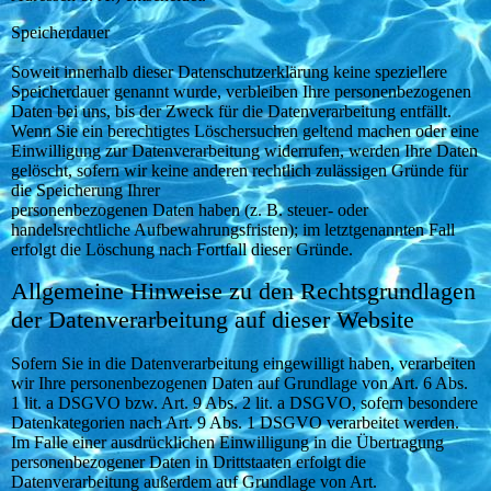
Speicherdauer
Soweit innerhalb dieser Datenschutzerklärung keine speziellere
Speicherdauer genannt wurde, verbleiben Ihre personenbezogenen
Daten bei uns, bis der Zweck für die Datenverarbeitung entfällt.
Wenn Sie ein berechtigtes Löschersuchen geltend machen oder eine
Einwilligung zur Datenverarbeitung widerrufen, werden Ihre Daten
gelöscht, sofern wir keine anderen rechtlich zulässigen Gründe für
die Speicherung Ihrer
personenbezogenen Daten haben (z. B. steuer- oder
handelsrechtliche Aufbewahrungsfristen); im letztgenannten Fall
erfolgt die Löschung nach Fortfall dieser Gründe.
Allgemeine Hinweise zu den Rechtsgrundlagen
der Datenverarbeitung auf dieser Website
Sofern Sie in die Datenverarbeitung eingewilligt haben, verarbeiten
wir Ihre personenbezogenen Daten auf Grundlage von Art. 6 Abs.
1 lit. a DSGVO bzw. Art. 9 Abs. 2 lit. a DSGVO, sofern besondere
Datenkategorien nach Art. 9 Abs. 1 DSGVO verarbeitet werden.
Im Falle einer ausdrücklichen Einwilligung in die Übertragung
personenbezogener Daten in Drittstaaten erfolgt die
Datenverarbeitung außerdem auf Grundlage von Art.