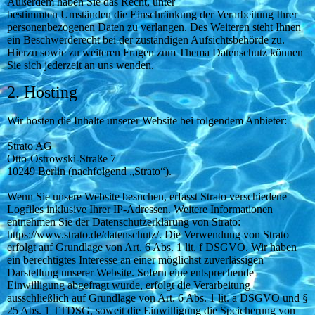
Außerdem haben Sie das Recht, unter
bestimmten Umständen die Einschränkung der Verarbeitung Ihrer
personenbezogenen Daten zu verlangen. Des Weiteren steht Ihnen
ein Beschwerderecht bei der zuständigen Aufsichtsbehörde zu.
Hierzu sowie zu weiteren Fragen zum Thema Datenschutz können
Sie sich jederzeit an uns wenden.
2. Hosting
Wir hosten die Inhalte unserer Website bei folgendem Anbieter:
Strato AG
Otto-Ostrowski-Straße 7
10249 Berlin (nachfolgend „Strato“).
Wenn Sie unsere Website besuchen, erfasst Strato verschiedene
Logfiles inklusive Ihrer IP-Adressen. Weitere Informationen
entnehmen Sie der Datenschutzerklärung von Strato:
https://www.strato.de/datenschutz/. Die Verwendung von Strato
erfolgt auf Grundlage von Art. 6 Abs. 1 lit. f DSGVO. Wir haben
ein berechtigtes Interesse an einer möglichst zuverlässigen
Darstellung unserer Website. Sofern eine entsprechende
Einwilligung abgefragt wurde, erfolgt die Verarbeitung
ausschließlich auf Grundlage von Art. 6 Abs. 1 lit. a DSGVO und §
25 Abs. 1 TTDSG, soweit die Einwilligung die Speicherung von