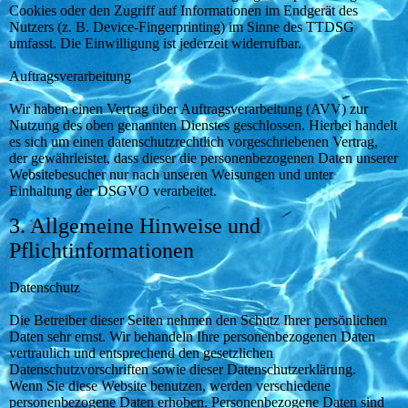
Cookies oder den Zugriff auf Informationen im Endgerät des
Nutzers (z. B. Device-Fingerprinting) im Sinne des TTDSG
umfasst. Die Einwilligung ist jederzeit widerrufbar.
Auftragsverarbeitung
Wir haben einen Vertrag über Auftragsverarbeitung (AVV) zur
Nutzung des oben genannten Dienstes geschlossen. Hierbei handelt
es sich um einen datenschutzrechtlich vorgeschriebenen Vertrag,
der gewährleistet, dass dieser die personenbezogenen Daten unserer
Websitebesucher nur nach unseren Weisungen und unter
Einhaltung der DSGVO verarbeitet.
3. Allgemeine Hinweise und
Pflichtinformationen
Datenschutz
Die Betreiber dieser Seiten nehmen den Schutz Ihrer persönlichen
Daten sehr ernst. Wir behandeln Ihre personenbezogenen Daten
vertraulich und entsprechend den gesetzlichen
Datenschutzvorschriften sowie dieser Datenschutzerklärung.
Wenn Sie diese Website benutzen, werden verschiedene
personenbezogene Daten erhoben. Personenbezogene Daten sind