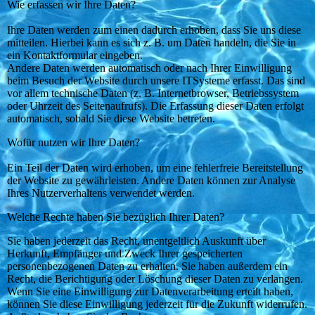
Wie erfassen wir Ihre Daten?
Ihre Daten werden zum einen dadurch erhoben, dass Sie uns diese
mitteilen. Hierbei kann es sich z. B. um Daten handeln, die Sie in
ein Kontaktformular eingeben.
Andere Daten werden automatisch oder nach Ihrer Einwilligung
beim Besuch der Website durch unsere ITSysteme erfasst. Das sind
vor allem technische Daten (z. B. Internetbrowser, Betriebssystem
oder Uhrzeit des Seitenaufrufs). Die Erfassung dieser Daten erfolgt
automatisch, sobald Sie diese Website betreten.
Wofür nutzen wir Ihre Daten?
Ein Teil der Daten wird erhoben, um eine fehlerfreie Bereitstellung
der Website zu gewährleisten. Andere Daten können zur Analyse
Ihres Nutzerverhaltens verwendet werden.
Welche Rechte haben Sie bezüglich Ihrer Daten?
Sie haben jederzeit das Recht, unentgeltlich Auskunft über
Herkunft, Empfänger und Zweck Ihrer gespeicherten
personenbezogenen Daten zu erhalten. Sie haben außerdem ein
Recht, die Berichtigung oder Löschung dieser Daten zu verlangen.
Wenn Sie eine Einwilligung zur Datenverarbeitung erteilt haben,
können Sie diese Einwilligung jederzeit für die Zukunft widerrufen.