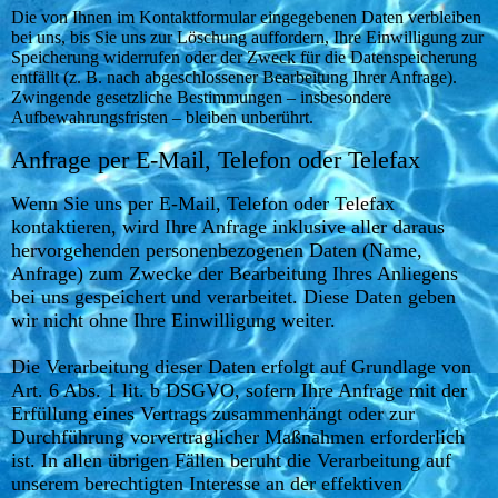
Die von Ihnen im Kontaktformular eingegebenen Daten verbleiben
bei uns, bis Sie uns zur Löschung auffordern, Ihre Einwilligung zur
Speicherung widerrufen oder der Zweck für die Datenspeicherung
entfällt (z. B. nach abgeschlossener Bearbeitung Ihrer Anfrage).
Zwingende gesetzliche Bestimmungen – insbesondere
Aufbewahrungsfristen – bleiben unberührt.
Anfrage per E-Mail, Telefon oder Telefax
Wenn Sie uns per E-Mail, Telefon oder Telefax
kontaktieren, wird Ihre Anfrage inklusive aller daraus
hervorgehenden personenbezogenen Daten (Name,
Anfrage) zum Zwecke der Bearbeitung Ihres Anliegens
bei uns gespeichert und verarbeitet. Diese Daten geben
wir nicht ohne Ihre Einwilligung weiter.
Die Verarbeitung dieser Daten erfolgt auf Grundlage von
Art. 6 Abs. 1 lit. b DSGVO, sofern Ihre Anfrage mit der
Erfüllung eines Vertrags zusammenhängt oder zur
Durchführung vorvertraglicher Maßnahmen erforderlich
ist. In allen übrigen Fällen beruht die Verarbeitung auf
unserem berechtigten Interesse an der effektiven